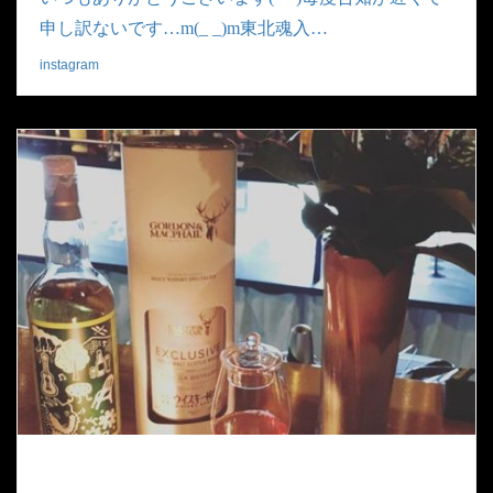
申し訳ないです…m(_ _)m東北魂入…
instagram
|
2019.04.04