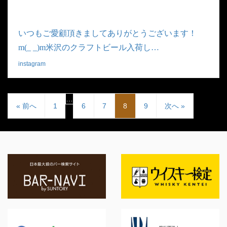
いつもご愛顧頂きましてありがとうございます！
m(_ _)m米沢のクラフトビール入荷し…
instagram
|
2019.01.26
…
« 前へ
1
6
7
8
9
次へ »