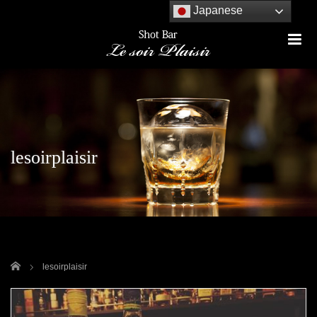
Japanese
m
lesoirplaisir
ホーム
lesoirplaisir