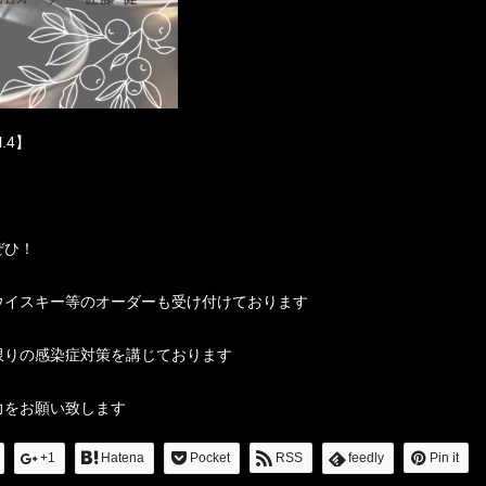
l.4】
～
ぜひ！
ウイスキー等のオーダーも受け付けております
限りの感染症対策を講じております
力をお願い致します
+1
Hatena
Pocket
RSS
feedly
Pin it