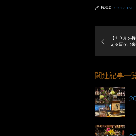
投稿者:
lesoirplaisir
【１０月を持
える事が出来
関連記事一
2