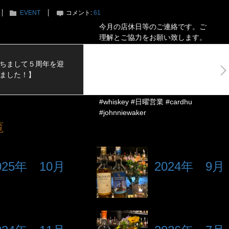
EVENT
コメント:
61
今月の店休日等のご連絡です。ご
理解とご協力をお願い致します。
店休日：9/9(木),9/20(月),9/30(木)
営業時間変更：9/12(日) 〜
ちまして５周年を迎
24:00,9/26(日) 〜24:00#米沢
ました！】
#yonezawa #バー #BAR #カクテ
ル #cocktail #ウイスキー #whisky
#whiskey #日曜営業 #cardhu
#johnniewaker
覧
025年 10月
2024年 9月