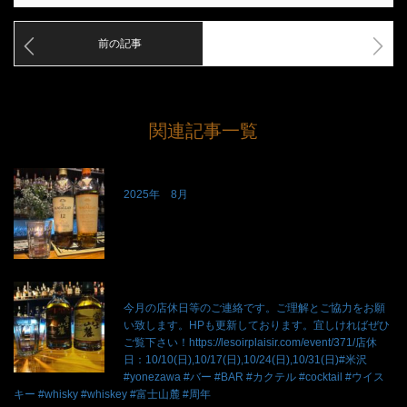
前の記事
次の記事
関連記事一覧
2025年 8月
今月の店休日等のご連絡です。ご理解とご協力をお願
い致します。HPも更新しております。宜しければぜひ
ご覧下さい！https://lesoirplaisir.com/event/371/店休
日：10/10(日),10/17(日),10/24(日),10/31(日)#米沢
#yonezawa #バー #BAR #カクテル #cocktail #ウイス
キー #whisky #whiskey #富士山麓 #周年