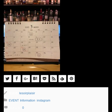
投稿者:
lesoirplaisir
EVENT
,
Information
,
instagram
コメント:
0