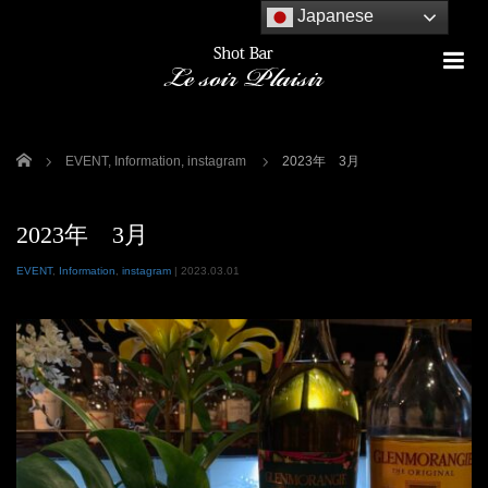
Japanese
m
ホーム
EVENT
,
Information
,
instagram
2023年 3月
2023年 3月
EVENT
,
Information
,
instagram
|
2023.03.01