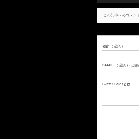
この記事へのコメン
名前
( 必須 )
E-MAIL
( 必須 ) - 公
Twitter Cardsとは