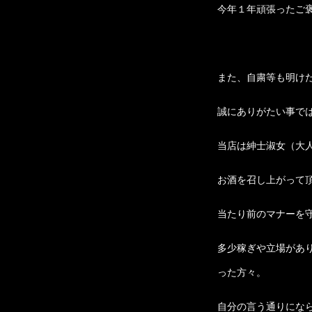
今年１年頑張ったご
また、自粛等も明け
誠にありがたい事で
当店は紳士淑女（大人
お酒を召し上がって
当たり前のマナーを
多少稼ぎや立場があ
った方々。
自分の言う通りにな