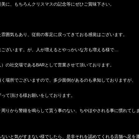
褒美に、もちろんクリスマスの記念等にぜひご賞味下さい。
た雰囲気もあり、従前の客足に戻ってきておる感覚はございます。
はございます。が、人が増えるとやっかいな方も増える様で…
）の社交場であるBARとして営業させて頂いております。
頂く場所でございますので、多少面倒があるのも承知しておりますが、
守って頂ける様お願いをしております。
り周りから警鐘を鳴らして貰う事のない、ちやほやされる事に慣れてし
らないと気がすまない様でしたら、是非それを認めてくれる店舗へ足を