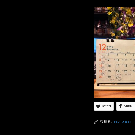
Tweet
Share
投稿者:
lesoirplaisir