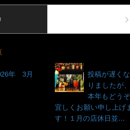
月
2025年 1月
覧
026年 3月
投稿が遅く
りましたが
本年もどう
宜しくお願い申し上げ
す！１月の店休日並…