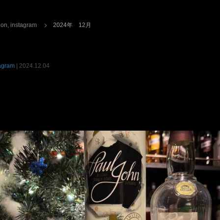
ion
,
instagram
2024年 12月
agram
|
2024.12.04