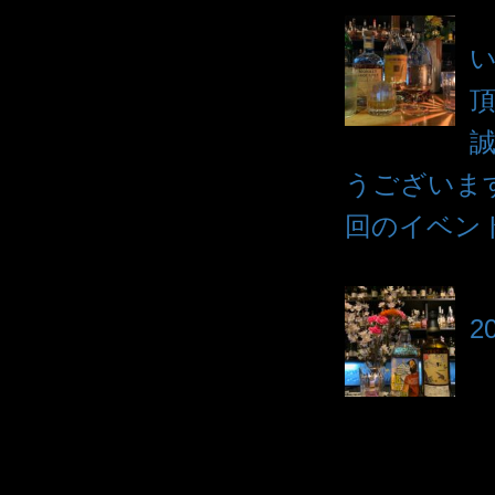
うございますm
回のイベン
2