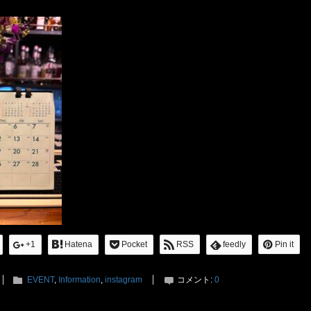
+1
Hatena
Pocket
RSS
feedly
Pin it
EVENT
,
Information
,
instagram
コメント:
0