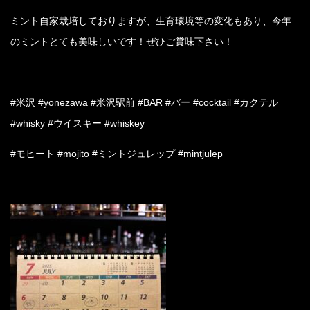
ミント自家栽培しておりますが、生育環境等の変化もあり、今年
のミントとても美味しいです！ぜひご賞味下さい！
#米沢 #yonezawa #米沢駅前 #BAR #バー #cocktail #カクテル
#whisky #ウイスキー #whiskey
#モヒート #mojito #ミントジュレップ #mintjulep