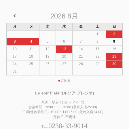
2026
8月
月
火
水
木
金
土
日
1
2
3
4
5
6
7
8
9
10
11
12
13
14
15
16
17
18
19
20
21
22
23
24
25
26
27
28
29
30
31
■
店休日
Le soir Plaisir(ルソア プレジオ)
米沢市駅前3丁目5-12 2F 北
営業時間. 19:00 ~ LO.26:00 (最終入店25:00)
日曜(連休最終日). 19:00 ~ LO.25:00 (最終入店24:00)
定休日. 不定休
0238-33-9014
TEL.