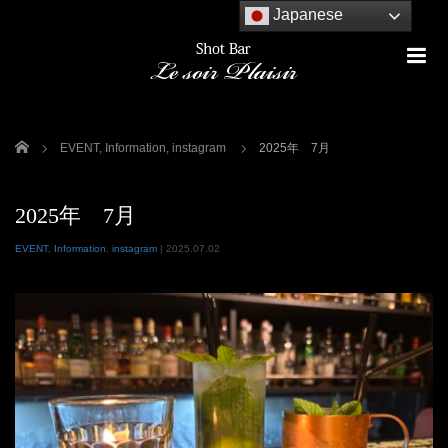
Japanese
m
ホーム
EVENT
,
Information
,
instagram
2025年 7月
2025年 7月
EVENT
,
Information
,
instagram
|
2025.07.02