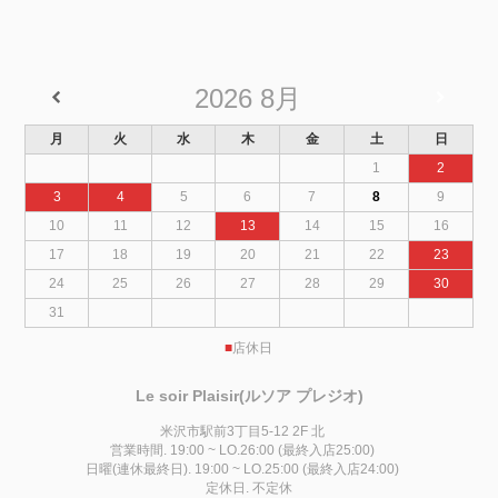
2026
8月
月
火
水
木
金
土
日
1
2
3
4
5
6
7
8
9
10
11
12
13
14
15
16
17
18
19
20
21
22
23
24
25
26
27
28
29
30
31
■
店休日
Le soir Plaisir(ルソア プレジオ)
米沢市駅前3丁目5-12 2F 北
営業時間. 19:00 ~ LO.26:00 (最終入店25:00)
日曜(連休最終日). 19:00 ~ LO.25:00 (最終入店24:00)
定休日. 不定休